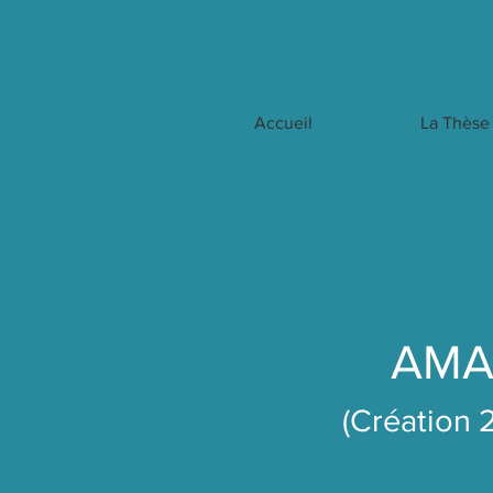
Accueil
La Thèse
AM
(Création 