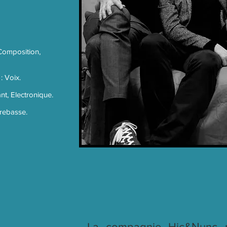
 Composition,
: Voix.
t, Electronique.
trebasse.
La compagnie Hic&Νunc p