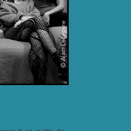
© Alain Leliepvre
oursuit sa quête de