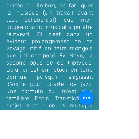
portée au timbre), de fabriquer
la musique (un travail avant
tout collaboratif) que mon
propre champ musical a pu être
réinvesti. Et c’est dans un
évident prolongement de ce
voyage initié en terre mongole
que j’ai composé Ex Novo, le
second opus de ce triptyque.
Celui-ci est un retour en terre
connue puisqu’il s’agissait
d‘écrire pour quartet de jazz,
une formule qui m’est plus
familière. Enfin, Transfictio, le
projet autour de la musique
vocale de J.S Bach, vient offrir
un peu de "symétrie" dans ce
travail de rencontre musicale
singulière.